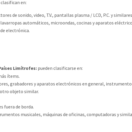
 clasifican en:
es de sonido, video, T.V., pantallas plasma / LCD, P.C. y similares
 lavarropas automáticos, microondas, cocinas y aparatos eléctric
e electrónica.
Países Limítrofes:
pueden clasificarse en:
más ítems.
ores, grabadores y aparatos electrónicos en general, instrumento
 otro objeto similar.
s fuera de borda.
strumentos musicales, máquinas de oficinas, computadoras y simila