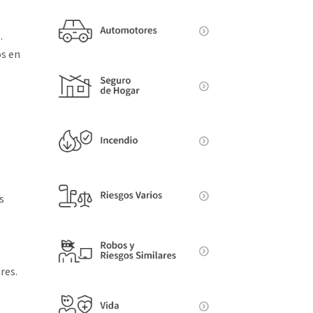
.
os en
s
res.