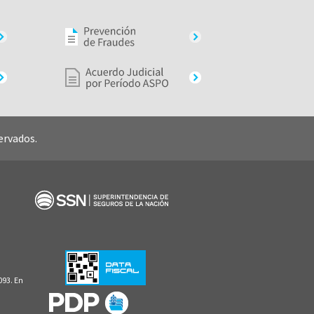
ervados.
093. En