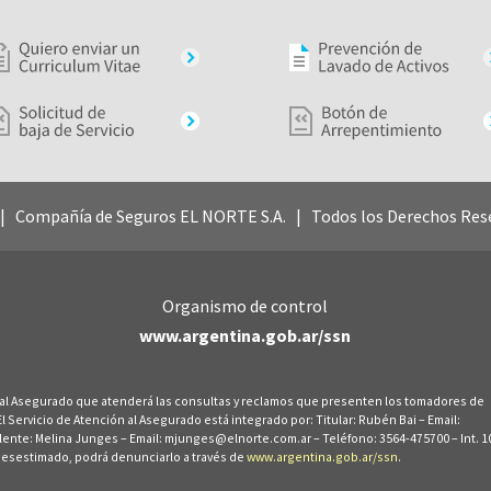
 Compañía de Seguros EL NORTE S.A. | Todos los Derechos Res
Organismo de control
www.argentina.gob.ar/ssn
 al Asegurado que atenderá las consultas y reclamos que presenten los tomadores de
Servicio de Atención al Asegurado está integrado por: Titular: Rubén Bai – Email:
plente: Melina Junges – Email: mjunges@elnorte.com.ar – Teléfono: 3564-475700 – Int. 1
desestimado, podrá denunciarlo a través de
www.argentina.gob.ar/ssn
.