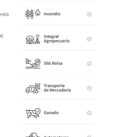
iento
al