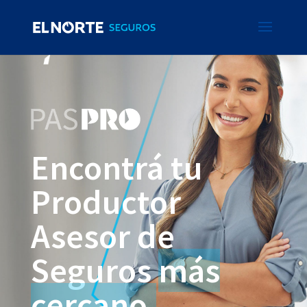
Encontrá tu
Productor
Asesor de
Seguros
más
cercano.